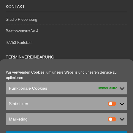
KONTAKT
Studio Piepenburg
Beethovenstraße 4
97753 Karlstadt
TERMINVEREINBARUNG
Telefon:
09353/984799
Wir verwenden Cookies, um unsere Website und unseren Service zu
optimieren.
Mobil:
0151 56673270
Funktionale Cookies
Immer aktiv
mail@ralphpiepenburg.de
Statistiken
Statistik
INFORMATIONS-MENÜ
Marketing
Kontakt
Marketin
Impressum & Datenschutz